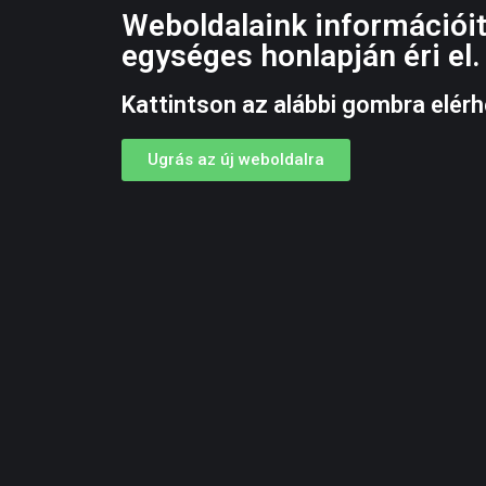
Weboldalaink információit
egységes honlapján éri el.
Kattintson az alábbi gombra elérh
Ugrás az új weboldalra